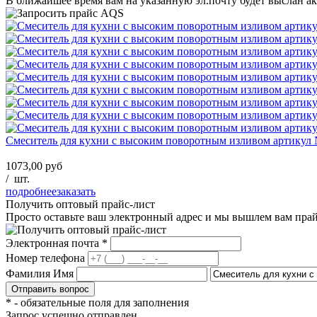
В ближайшее время вам на указанную эл.почту будет выслан ак
Смеситель для кухни с высоким поворотным изливом артикул
1073,00 руб
/
шт.
подробнее
заказать
Получить оптовый прайс-лист
Просто оставьте ваш электронный адрес и мы вышлем вам пра
Электронная почта
*
Номер телефона
Фамилия Имя
*
- обязательные поля для заполнения
Запрос успешно отправлен