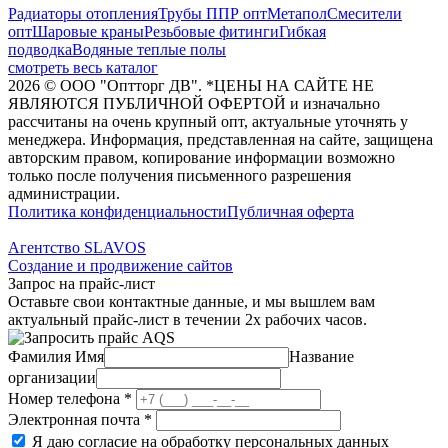
Радиаторы отопления
Трубы ППР опт
Метапол
Смесители
опт
Шаровые краны
Резьбовые фитинги
Гибкая
подводка
Водяные теплые полы
смотреть весь каталог
2026
©
ООО "Оптторг ДВ". *ЦЕНЫ НА САЙТЕ НЕ
ЯВЛЯЮТСЯ ПУБЛИЧНОЙ ОФЕРТОЙ и изначально
рассчитаны на очень крупный опт, актуальные уточнять у
менеджера. Информация, представленная на сайте, защищена
авторским правом, копирование информации возможно
только после получения письменного разрешения
администрации.
Политика конфиденциальности
Публичная оферта
Агентство SLAVOS
Создание и продвижение сайтов
Запрос на прайс-лист
Оставьте свои контактные данные, и мы вышлем вам
актуальный прайс-лист в течении 2х рабочих часов.
Фамилия Имя
Название
организации
Номер телефона
*
Электронная почта
*
Я даю согласие на обработку персональных данных