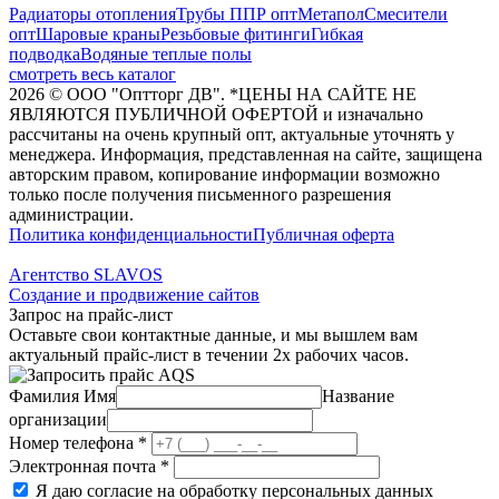
Радиаторы отопления
Трубы ППР опт
Метапол
Смесители
опт
Шаровые краны
Резьбовые фитинги
Гибкая
подводка
Водяные теплые полы
смотреть весь каталог
2026
©
ООО "Оптторг ДВ". *ЦЕНЫ НА САЙТЕ НЕ
ЯВЛЯЮТСЯ ПУБЛИЧНОЙ ОФЕРТОЙ и изначально
рассчитаны на очень крупный опт, актуальные уточнять у
менеджера. Информация, представленная на сайте, защищена
авторским правом, копирование информации возможно
только после получения письменного разрешения
администрации.
Политика конфиденциальности
Публичная оферта
Агентство SLAVOS
Создание и продвижение сайтов
Запрос на прайс-лист
Оставьте свои контактные данные, и мы вышлем вам
актуальный прайс-лист в течении 2х рабочих часов.
Фамилия Имя
Название
организации
Номер телефона
*
Электронная почта
*
Я даю согласие на обработку персональных данных