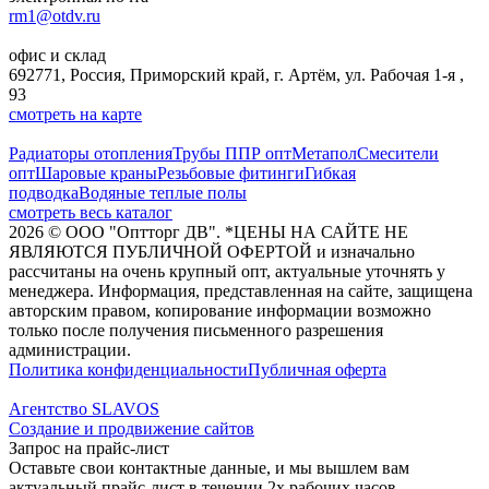
rm1@otdv.ru
офис и склад
692771, Россия, Приморский край, г. Артём, ул. Рабочая 1-я ,
93
смотреть на карте
Радиаторы отопления
Трубы ППР опт
Метапол
Смесители
опт
Шаровые краны
Резьбовые фитинги
Гибкая
подводка
Водяные теплые полы
смотреть весь каталог
2026
©
ООО "Оптторг ДВ". *ЦЕНЫ НА САЙТЕ НЕ
ЯВЛЯЮТСЯ ПУБЛИЧНОЙ ОФЕРТОЙ и изначально
рассчитаны на очень крупный опт, актуальные уточнять у
менеджера. Информация, представленная на сайте, защищена
авторским правом, копирование информации возможно
только после получения письменного разрешения
администрации.
Политика конфиденциальности
Публичная оферта
Агентство SLAVOS
Создание и продвижение сайтов
Запрос на прайс-лист
Оставьте свои контактные данные, и мы вышлем вам
актуальный прайс-лист в течении 2х рабочих часов.