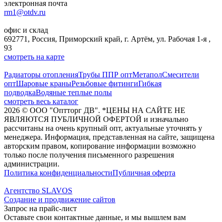
электронная почта
rm1@otdv.ru
офис и склад
692771, Россия, Приморский край, г. Артём, ул. Рабочая 1-я ,
93
смотреть на карте
Радиаторы отопления
Трубы ППР опт
Метапол
Смесители
опт
Шаровые краны
Резьбовые фитинги
Гибкая
подводка
Водяные теплые полы
смотреть весь каталог
2026
©
ООО "Оптторг ДВ". *ЦЕНЫ НА САЙТЕ НЕ
ЯВЛЯЮТСЯ ПУБЛИЧНОЙ ОФЕРТОЙ и изначально
рассчитаны на очень крупный опт, актуальные уточнять у
менеджера. Информация, представленная на сайте, защищена
авторским правом, копирование информации возможно
только после получения письменного разрешения
администрации.
Политика конфиденциальности
Публичная оферта
Агентство SLAVOS
Создание и продвижение сайтов
Запрос на прайс-лист
Оставьте свои контактные данные, и мы вышлем вам