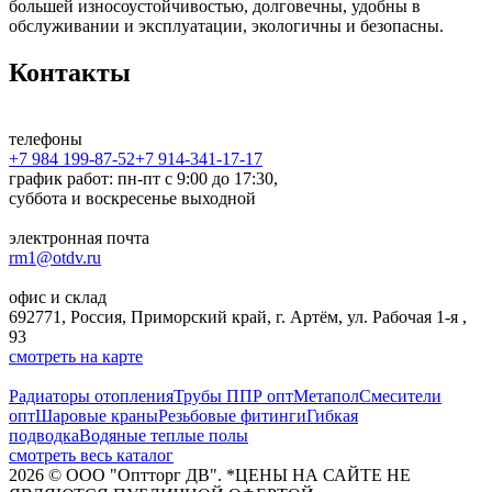
большей износоустойчивостью, долговечны, удобны в
обслуживании и эксплуатации, экологичны и безопасны.
Контакты
телефоны
+7 984 199-87-52
+7 914-341-17-17
график работ: пн-пт с 9:00 до 17:30,
суббота и воскресенье выходной
электронная почта
rm1@otdv.ru
офис и склад
692771, Россия, Приморский край, г. Артём, ул. Рабочая 1-я ,
93
смотреть на карте
Радиаторы отопления
Трубы ППР опт
Метапол
Смесители
опт
Шаровые краны
Резьбовые фитинги
Гибкая
подводка
Водяные теплые полы
смотреть весь каталог
2026
©
ООО "Оптторг ДВ". *ЦЕНЫ НА САЙТЕ НЕ