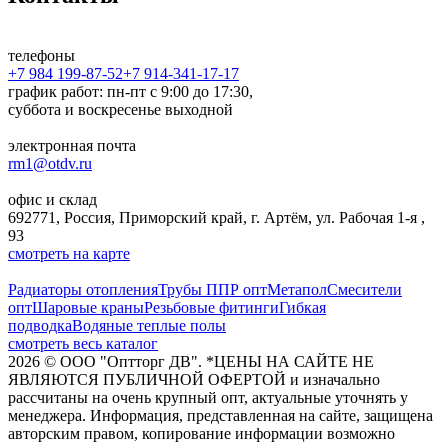
телефоны
+7 984 199-87-52
+7 914-341-17-17
график работ: пн-пт с 9:00 до 17:30,
суббота и воскресенье выходной
электронная почта
rm1@otdv.ru
офис и склад
692771, Россия, Приморский край, г. Артём, ул. Рабочая 1-я ,
93
смотреть на карте
Радиаторы отопления
Трубы ППР опт
Метапол
Смесители
опт
Шаровые краны
Резьбовые фитинги
Гибкая
подводка
Водяные теплые полы
смотреть весь каталог
2026
©
ООО "Оптторг ДВ". *ЦЕНЫ НА САЙТЕ НЕ
ЯВЛЯЮТСЯ ПУБЛИЧНОЙ ОФЕРТОЙ и изначально
рассчитаны на очень крупный опт, актуальные уточнять у
менеджера. Информация, представленная на сайте, защищена
авторским правом, копирование информации возможно