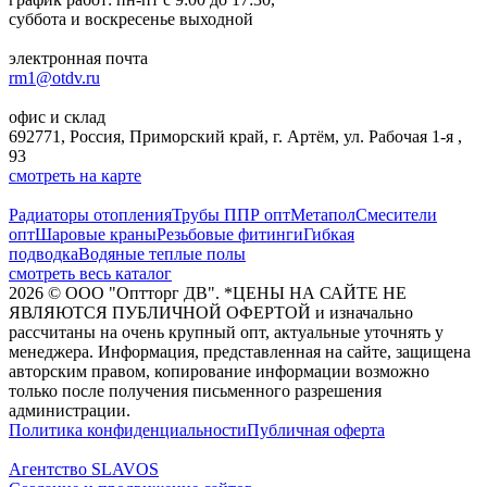
суббота и воскресенье выходной
электронная почта
rm1@otdv.ru
офис и склад
692771, Россия, Приморский край, г. Артём, ул. Рабочая 1-я ,
93
смотреть на карте
Радиаторы отопления
Трубы ППР опт
Метапол
Смесители
опт
Шаровые краны
Резьбовые фитинги
Гибкая
подводка
Водяные теплые полы
смотреть весь каталог
2026
©
ООО "Оптторг ДВ". *ЦЕНЫ НА САЙТЕ НЕ
ЯВЛЯЮТСЯ ПУБЛИЧНОЙ ОФЕРТОЙ и изначально
рассчитаны на очень крупный опт, актуальные уточнять у
менеджера. Информация, представленная на сайте, защищена
авторским правом, копирование информации возможно
только после получения письменного разрешения
администрации.
Политика конфиденциальности
Публичная оферта
Агентство SLAVOS