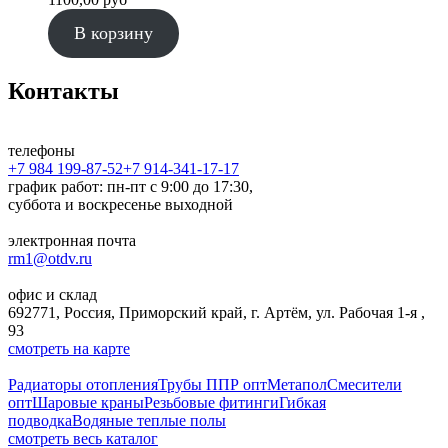
В корзину
Контакты
телефоны
+7 984 199-87-52
+7 914-341-17-17
график работ: пн-пт с 9:00 до 17:30,
суббота и воскресенье выходной
электронная почта
rm1@otdv.ru
офис и склад
692771, Россия, Приморский край, г. Артём, ул. Рабочая 1-я ,
93
смотреть на карте
Радиаторы отопления
Трубы ППР опт
Метапол
Смесители
опт
Шаровые краны
Резьбовые фитинги
Гибкая
подводка
Водяные теплые полы
смотреть весь каталог